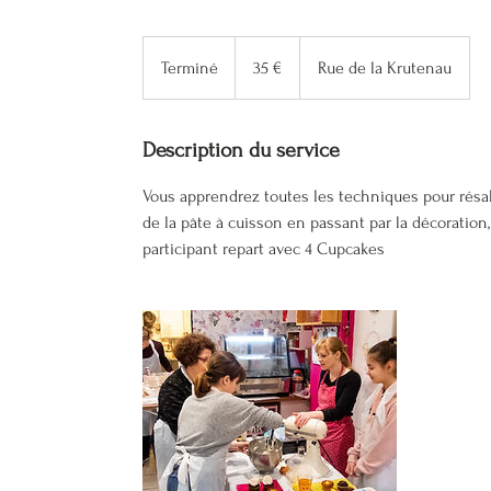
35
euros
Terminé
T
35 €
Rue de la Krutenau
e
r
m
Description du service
i
Vous apprendrez toutes les techniques pour résal
n
de la pâte à cuisson en passant par la décoration,
é
participant repart avec 4 Cupcakes