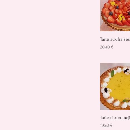
Aperçu rap
Tarte aux fraises
Prix
20,40 €
Aperçu rap
Tarte citron moj
Prix
19,20 €