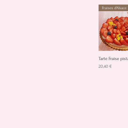
Fraises d'Alsace
Aperçu rap
Tarte Fraise pis
Prix
20,40 €