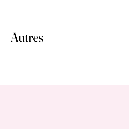
Autres
Autres